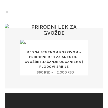
PRIRODNI LEK ZA
GVOŽĐE
Ovaj
MED SA SEMENOM KOPRIVOM –
proizvod
PRIRODNI MED ZA ANEMIJU,
ima
GVOŽĐE I JAČANJE ORGANIZMA |
PLODOVI SRBIJE
više
890
RSD
2,000
RSD
Raspon
–
varijanti.
cena:
Opcije
od
mogu
890RSD
biti
do
izabrane
2,000RSD
na