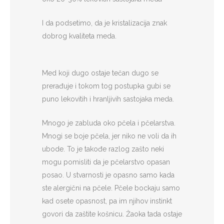
I da podsetimo, da je kristalizacija znak
dobrog kvaliteta meda.
Med koji dugo ostaje tečan dugo se
prerađuje i tokom tog postupka gubi se
puno lekovitih i hranljivih sastojaka meda.
Mnogo je zabluda oko pčela i pčelarstva.
Mnogi se boje pčela, jer niko ne voli da ih
ubode. To je takođe razlog zašto neki
mogu pomisliti da je pčelarstvo opasan
posao. U stvarnosti je opasno samo kada
ste alergični na pčele. Pčele bockaju samo
kad osete opasnost, pa im njihov instinkt
govori da zaštite košnicu. Žaoka tada ostaje