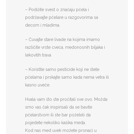
– Podižite svest o značaju pčela i
podržavajte pčelare u razgovorima sa
decom i mladima.
– Čuvajte stare livade na kojima imamo
različite vrste cveća, medonosnih biljaka i
lekovitih trava
– Koristite samo pesticide koji ne štete
pčelama i prskajte samo kada nema vetra ili
kasno uveče.
Hvala vam što ste pročitali sve ovo. Možda
smo vas čak inspirisali da se bavite
pčelarstvom ili ste bar poželeli da
pojedete nekoliko kašika meda.
Kod nas med uvek možete pronaći u