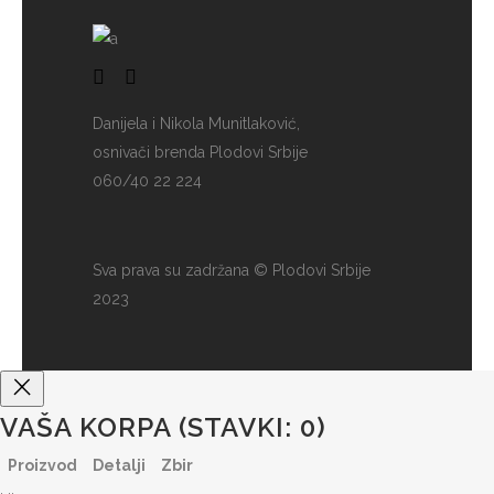
Danijela i Nikola Munitlaković,
osnivači brenda Plodovi Srbije
060/40 22 224
Sva prava su zadržana ©
Plodovi Srbije
2023
VAŠA KORPA
(STAVKI: 0)
Proizvod
Detalji
Zbir