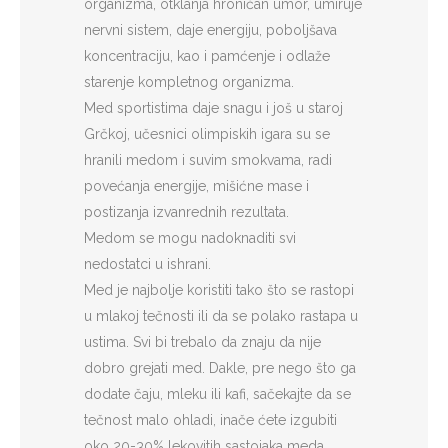
organizma, otklanja hroničan umor, umiruje
nervni sistem, daje energiju, poboljšava
koncentraciju, kao i pamćenje i odlaže
starenje kompletnog organizma.
Med sportistima daje snagu i još u staroj
Grčkoj, učesnici olimpiskih igara su se
hranili medom i suvim smokvama, radi
povećanja energije, mišićne mase i
postizanja izvanrednih rezultata.
Medom se mogu nadoknaditi svi
nedostatci u ishrani.
Med je najbolje koristiti tako što se rastopi
u mlakoj tečnosti ili da se polako rastapa u
ustima. Svi bi trebalo da znaju da nije
dobro grejati med. Dakle, pre nego što ga
dodate čaju, mleku ili kafi, sačekajte da se
tečnost malo ohladi, inače ćete izgubiti
oko 20-30% lekovitih sastojaka meda