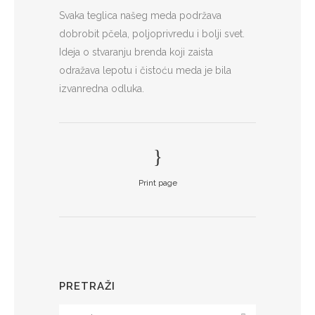
Svaka teglica našeg meda podržava
dobrobit pčela, poljoprivredu i bolji svet.
Ideja o stvaranju brenda koji zaista
odražava lepotu i čistoću meda je bila
izvanredna odluka.
Print page
PRETRAŽI