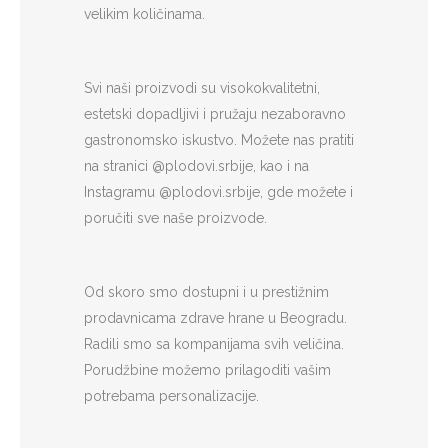
velikim količinama.
Svi naši proizvodi su visokokvalitetni,
estetski dopadljivi i pružaju nezaboravno
gastronomsko iskustvo. Možete nas pratiti
na stranici @plodovi.srbije, kao i na
Instagramu @plodovi.srbije, gde možete i
poručiti sve naše proizvode.
Od skoro smo dostupni i u prestižnim
prodavnicama zdrave hrane u Beogradu.
Radili smo sa kompanijama svih veličina.
Porudžbine možemo prilagoditi vašim
potrebama personalizacije.