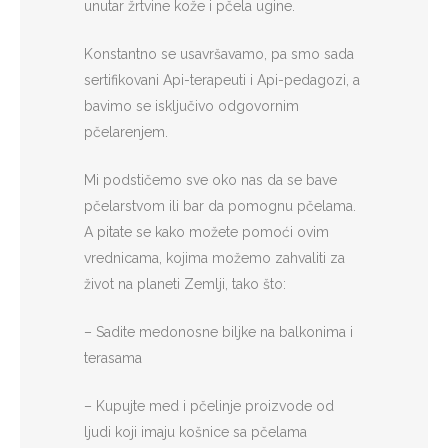
unutar žrtvine kože i pčela ugine.
Konstantno se usavršavamo, pa smo sada
sertifikovani Api-terapeuti i Api-pedagozi, a
bavimo se isključivo odgovornim
pčelarenjem.
Mi podstičemo sve oko nas da se bave
pčelarstvom ili bar da pomognu pčelama.
A pitate se kako možete pomoći ovim
vrednicama, kojima možemo zahvaliti za
život na planeti Zemlji, tako što:
– Sadite medonosne biljke na balkonima i
terasama
– Kupujte med i pčelinje proizvode od
ljudi koji imaju košnice sa pčelama