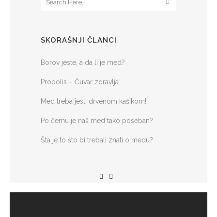
SKORAŠNJI ČLANCI
Borov jeste, a da li je med?
Propolis – Čuvar zdravlja
Med treba jesti drvenom kašikom!
Po čemu je naš med tako poseban?
Šta je to što bi trebali znati o medu?