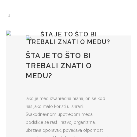
ŠTA JE TO ŠTO BI
TREBALI ZNATI O MEDU?
ŠTA JE TO ŠTO BI
TREBALI ZNATI O
MEDU?
Iako je med izvanredna hrana, on se kod
nas jako malo koristi u ishrani.
Svakodnevnom upotrebom meda,
podstiče se rast i razvoj organizma,
ubrzava oporavak, povećava otpornost